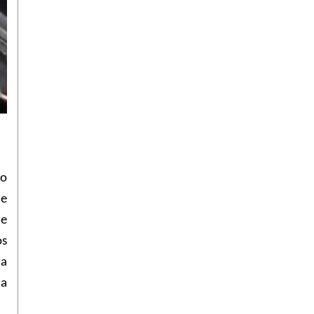
 o
 e
de
os
la
na