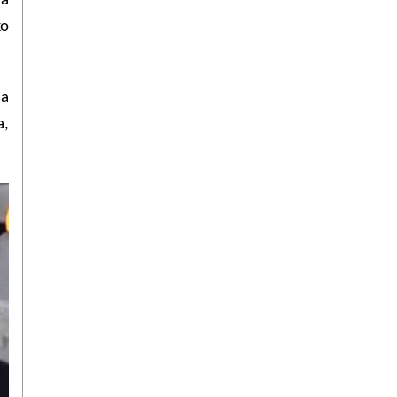
 a
xo
ma
a,