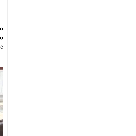
no
do
té